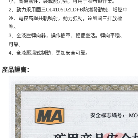
小，高機動性，裝載能力強，可用于窄巷道作業。
2、動力采用國三QL4105DZLDFB防爆發動機，增壓中
冷、電控高壓共軌噴射，動力強勁，達到國三排放標
準。
3、全液壓轉向器，操作簡單、輕便靈活。轉向平穩、
可靠。
4、全液壓濕式制動，更加安全可靠。
產品證書：