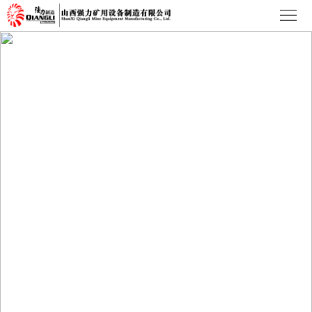
首
頁
產
品
熱
中
銷
新
心
產
聞
關
品
資
于
聯
訊
我
系
們
我
們