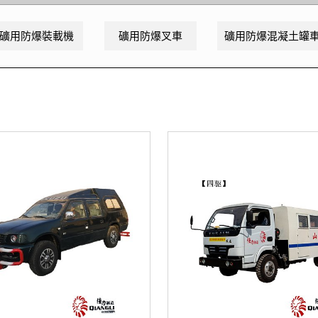
礦用防爆裝載機
礦用防爆叉車
礦用防爆混凝土罐