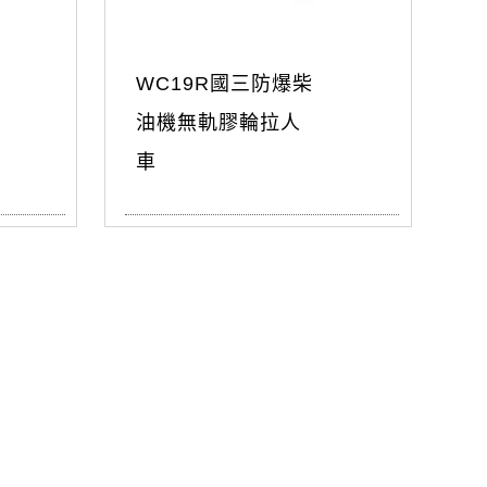
WC19R國三防爆柴
油機無軌膠輪拉人
車