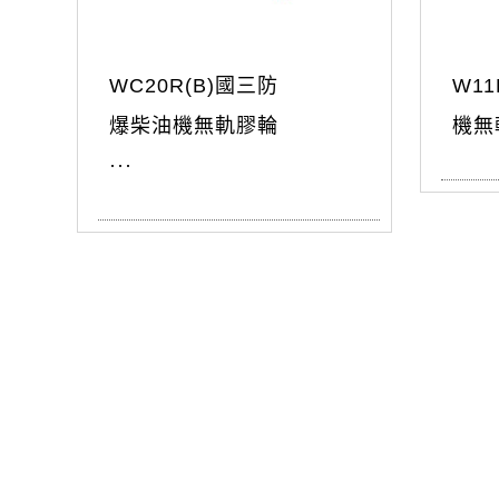
WC20R(B)國三防
W1
爆柴油機無軌膠輪
機無
···