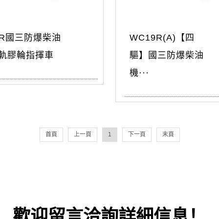
1R國三防爆柴油
WC19R(A)【四
軌膠輪指揮車
驅】國三防爆柴油
機···
首頁
上一頁
1
下一頁
末頁
歡迎留言洽詢詳細信息！