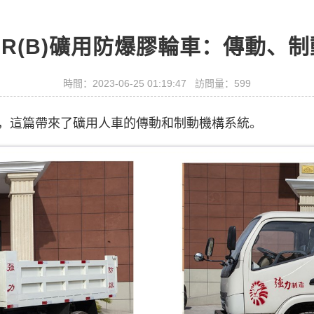
0R(B)礦用防爆膠輪車：傳動、
時間：2023-06-25 01:19:47 訪問量：599
，這篇帶來了礦用人車的傳動和制動機構系統。